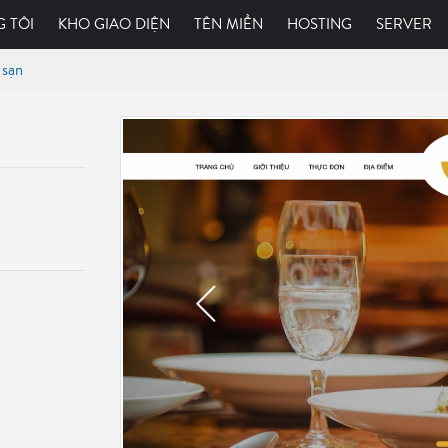
 TÔI
KHO GIAO DIỆN
TÊN MIỀN
HOSTING
SERVER
 sạn