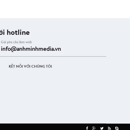
i hotline
Gửi yêu cầu làm web
info@anhminhmedia.vn
KẾT NỐI VỚI CHÚNG TÔI