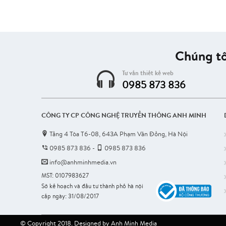
Chúng tô
Tư vấn thiết kế web
0985 873 836
CÔNG TY CP CÔNG NGHỆ TRUYỀN THÔNG ANH MINH
Tầng 4 Tòa T6-08, 643A Phạm Văn Đồng, Hà Nội
0985 873 836
-
0985 873 836
info@anhminhmedia.vn
MST: 0107983627
Sở kế hoạch và đầu tư thành phố hà nội
cấp ngày: 31/08/2017
© Copyright 2018. Designed by
Anh Minh Media