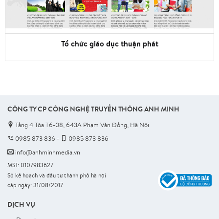
Tổ chức giáo dục thuận phát
CÔNG TY CP CÔNG NGHỆ TRUYỀN THÔNG ANH MINH
Tầng 4 Tòa T6-08, 643A Phạm Văn Đồng, Hà Nội
0985 873 836
-
0985 873 836
info@anhminhmedia.vn
MST: 0107983627
Sở kế hoạch và đầu tư thành phố hà nội
cấp ngày: 31/08/2017
DỊCH VỤ