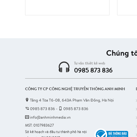
Chúng tô
Tư vấn thiết kế web
0985 873 836
CÔNG TY CP CÔNG NGHỆ TRUYỀN THÔNG ANH MINH
Tầng 4 Tòa T6-08, 643A Phạm Văn Đồng, Hà Nội
0985 873 836
-
0985 873 836
info@anhminhmedia.vn
MST: 0107983627
Sở kế hoạch và đầu tư thành phố hà nội