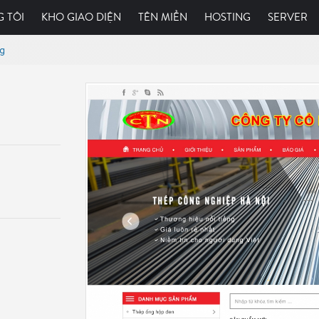
 TÔI
KHO GIAO DIỆN
TÊN MIỀN
HOSTING
SERVER
ng