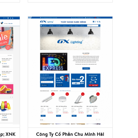
p; XNK
Công Ty Cổ Phần Chu Minh Hải